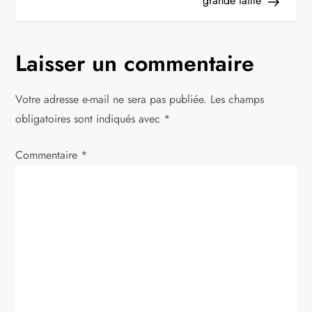
grande taille
i
g
Laisser un commentaire
a
Votre adresse e-mail ne sera pas publiée.
Les champs
t
obligatoires sont indiqués avec
*
i
Commentaire
*
o
n
d
e