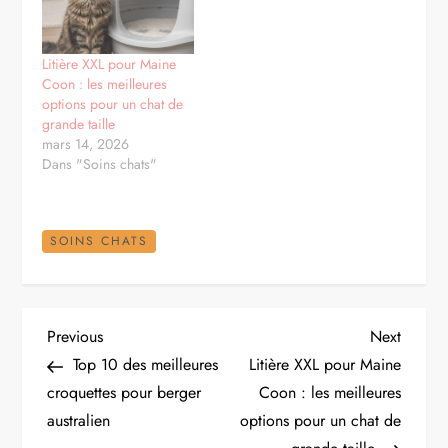
Litière XXL pour Maine
Coon : les meilleures
options pour un chat de
grande taille
mars 14, 2026
Dans "Soins chats"
SOINS CHATS
N
Previous
Next
Previous
Next
Post
Post
Top 10 des meilleures
Litière XXL pour Maine
a
croquettes pour berger
Coon : les meilleures
australien
options pour un chat de
v