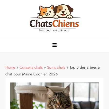
Skip
to
content
conseils, alimentation et soins pour animaux de compagnie
Home
»
Conseils chats
»
Soins chats
»
Top 5 des arbres à
chat pour Maine Coon en 2026