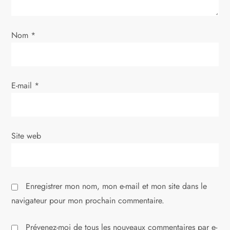
l
’
Nom
*
a
r
E-mail
*
t
i
Site web
c
l
Enregistrer mon nom, mon e-mail et mon site dans le
e
navigateur pour mon prochain commentaire.
Prévenez-moi de tous les nouveaux commentaires par e-