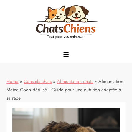
Skip
to
content
conseils, alimentation et soins pour animaux de compagnie
Home
»
Conseils chats
»
Alimentation chats
»
Alimentation
Maine Coon stérilisé : Guide pour une nutrition adaptée à
sa race