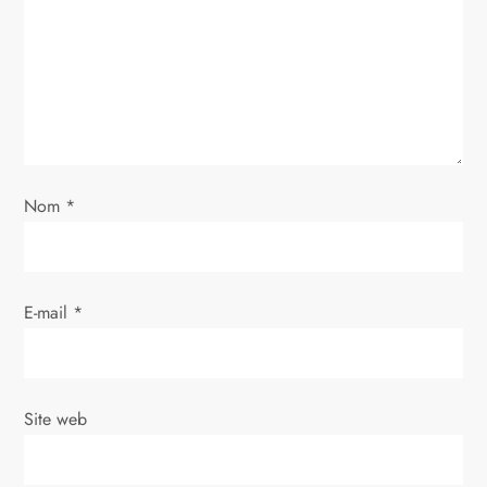
d
e
l
’
Nom
*
a
r
E-mail
*
t
i
Site web
c