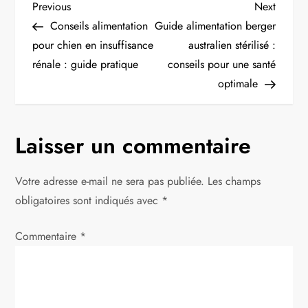
N
Previous
Next
Previous
Next
Post
Post
Conseils alimentation
Guide alimentation berger
a
pour chien en insuffisance
australien stérilisé :
rénale : guide pratique
conseils pour une santé
v
optimale
i
g
Laisser un commentaire
a
Votre adresse e-mail ne sera pas publiée.
Les champs
t
obligatoires sont indiqués avec
*
i
Commentaire
*
o
n