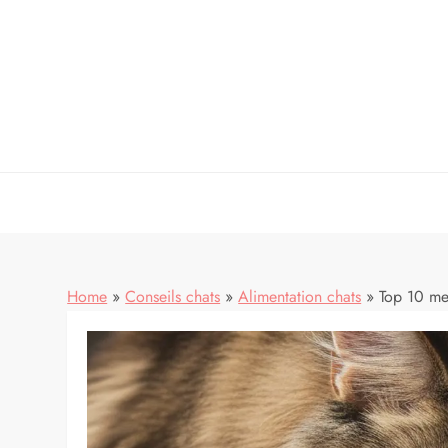
Skip
to
content
conseils, alimentation et soins pour animaux de
Home
»
Conseils chats
»
Alimentation chats
»
Top 10 meil