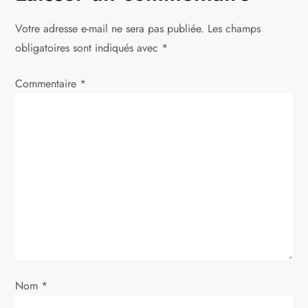
a
Votre adresse e-mail ne sera pas publiée.
Les champs
t
obligatoires sont indiqués avec
*
i
Commentaire
*
o
n
d
e
l
’
Nom
*