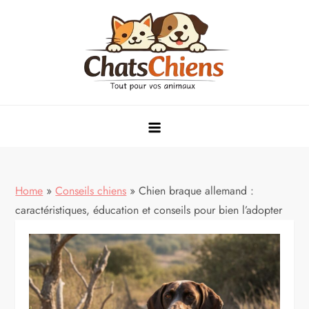
Skip
to
content
conseils, alimentation et soins pour animaux de compagnie
Home
»
Conseils chiens
»
Chien braque allemand :
caractéristiques, éducation et conseils pour bien l’adopter