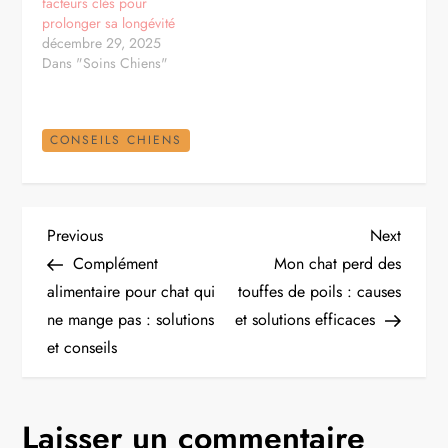
facteurs clés pour
prolonger sa longévité
décembre 29, 2025
Dans "Soins Chiens"
CONSEILS CHIENS
N
Previous
Next
Previous
Next
Post
Post
Complément
Mon chat perd des
a
alimentaire pour chat qui
touffes de poils : causes
ne mange pas : solutions
et solutions efficaces
v
et conseils
i
g
Laisser un commentaire